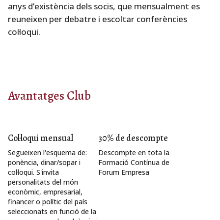
anys d’existència dels socis, que mensualment es
reuneixen per debatre i escoltar conferències
col·loqui.
Avantatges Club
Col·loqui mensual
30% de descompte
Segueixen l'esquema de:
Descompte en tota la
ponència, dinar/sopar i
Formació Contínua de
col·loqui. S'invita
Forum Empresa
personalitats del món
econòmic, empresarial,
financer o polític del país
seleccionats en funció de la