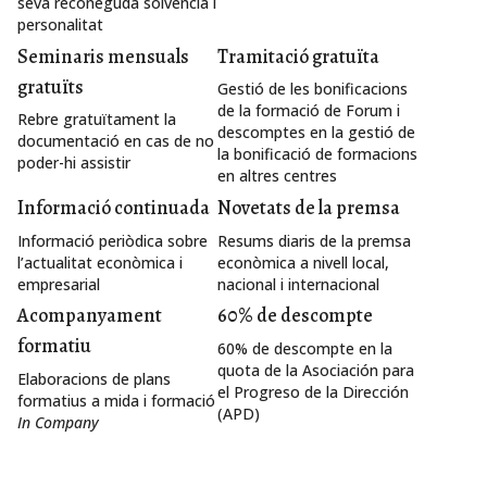
seva reconeguda solvència i
personalitat
Seminaris mensuals
Tramitació gratuïta
gratuïts
Gestió de les bonificacions
de la formació de Forum i
Rebre gratuïtament la
descomptes en la gestió de
documentació en cas de no
la bonificació de formacions
poder-hi assistir
en altres centres
Informació continuada
Novetats de la premsa
Informació periòdica sobre
Resums diaris de la premsa
l’actualitat econòmica i
econòmica a nivell local,
empresarial
nacional i internacional
Acompanyament
60% de descompte
formatiu
60% de descompte en la
quota de la Asociación para
Elaboracions de plans
el Progreso de la Dirección
formatius a mida i formació
(APD)
In Company